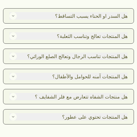
هل السدر او الحناء يسبب التساقط؟
الشعر مثل الشجرة يجب العناية به والإهتمام بشكل مستمر، اي
انقطاع مفاجئ للعناية بشكل عام لايعطيك النتيجة المطلوبة
هل المنتجات تعالج وتناسب الثعلبة؟
نعم تناسب الثعلبة، ومصرحة من هيئة الغذاء والدواء السعودية ، اكثر
منتج مناسب للثعلبة ( كورس سدر الجنكة + تونر الجنكة )
هل المنتجات تناسب الرجال وتعالج الصلع الوراثي؟
نعم
هل المنتجات آمنه للحوامل والأطفال؟
نعم، المنتجات طبيعية وآمنه وبنسب موزونة
هل منتجات الشفاه تتعارض مع فلر الشفايف ؟
لا
هل المنتجات تحتوي على عطور؟
لا ، منتجاتنا لايوجد فيها عطور