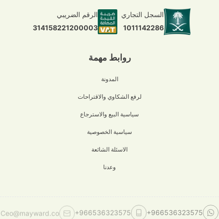
السجل التجاري
الرقم الضريبي
1011142286
314158221200003
روابط مهمة
المدونة
لرفع الشكاوي والاقتراحات
سياسية البيع والاسترجاع
سياسية الخصوصية
الاسئلة الشائعة
وعدنا
Ceo@mayward.co
+966536323575
+966536323575