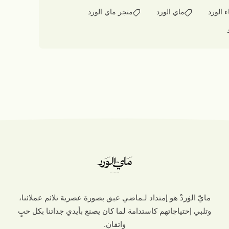
ء الورد
ماي الورد
متجر ماي الورد
مايّ الوَردْ هو إمتداد لـماضي عبق بصورة عصرية تلائم عملائنا،
وتلبي إحتياجاتهم كاستدامة لما كان يصنع بأيدي جداتنا بكل حبٍ
واتقان.