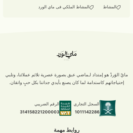
المشاط
المشاط الملكي فى ماي الورد
مايّ الوَردْ هو إمتداد لـماضي عبق بصورة عصرية تلائم عملائنا، وتلبي
إحتياجاتهم كاستدامة لما كان يصنع بأيدي جداتنا بكل حبٍ واتقان.
السجل التجاري
الرقم الضريبي
1011142286
314158221200003
روابط مهمة