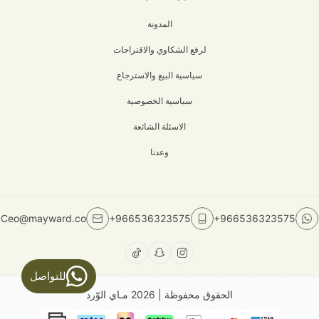
المدونة
لرفع الشكاوي والاقتراحات
سياسية البيع والاسترجاع
سياسية الخصوصية
الاسئلة الشائعة
وعدنا
Ceo@mayward.co
+966536323575
+966536323575
للتواصل
الحقوق محفوظة | 2026
مـاي الوّرد