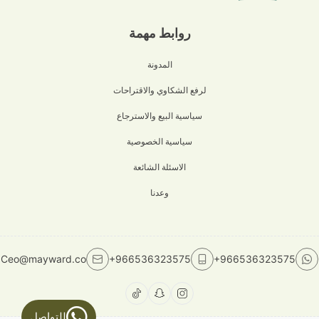
روابط مهمة
المدونة
لرفع الشكاوي والاقتراحات
سياسية البيع والاسترجاع
سياسية الخصوصية
الاسئلة الشائعة
وعدنا
Ceo@mayward.co
+966536323575
+966536323575
للتواصل