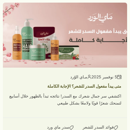
5 نوفمبر 2025
مـاي الوّرد
متى يبدأ مفعول السدر للشعر؟ الإجابة الكاملة
اكتشفي سر جمال شعرك مع السدر! نتائجه تبدأ بالظهور خلال أسابيع
لتمنحك شعرًا قويًا ولامعًا بشكل طبيعي
فوائد السدر للشعر
سدر ماي ورد