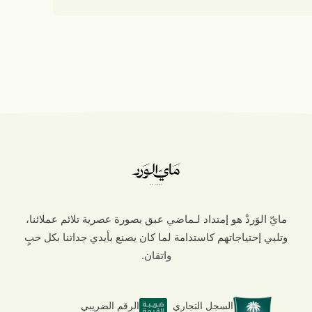
مايّ الوَردْ هو إمتداد لـماضي عبق بصورة عصرية تلائم عملائنا،
وتلبي إحتياجاتهم كاستدامة لما كان يصنع بأيدي جداتنا بكل حبٍ
واتقان.
السجل التجاري
الرقم الضريبي