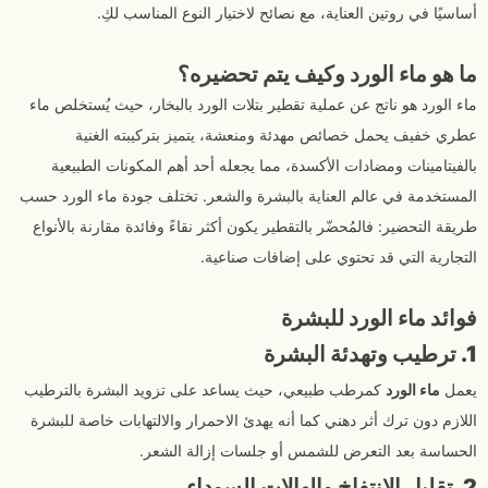
أساسيًا في روتين العناية، مع نصائح لاختيار النوع المناسب لكِ.
ما هو ماء الورد وكيف يتم تحضيره؟
ماء الورد هو ناتج عن عملية تقطير بتلات الورد بالبخار، حيث يُستخلص ماء
عطري خفيف يحمل خصائص مهدئة ومنعشة، يتميز بتركيبته الغنية
بالفيتامينات ومضادات الأكسدة، مما يجعله أحد أهم المكونات الطبيعية
المستخدمة في عالم العناية بالبشرة والشعر. تختلف جودة ماء الورد حسب
طريقة التحضير: فالمُحضّر بالتقطير يكون أكثر نقاءً وفائدة مقارنة بالأنواع
التجارية التي قد تحتوي على إضافات صناعية.
فوائد ماء الورد للبشرة
1. ترطيب وتهدئة البشرة
يعمل
ماء الورد
كمرطب طبيعي، حيث يساعد على تزويد البشرة بالترطيب
اللازم دون ترك أثر دهني كما أنه يهدئ الاحمرار والالتهابات خاصة للبشرة
الحساسة بعد التعرض للشمس أو جلسات إزالة الشعر.
2. تقليل الانتفاخ والهالات السوداء