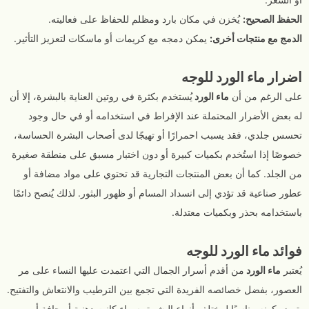
الحفظ الصحيح:
يُخزن في مكان بارد ومظلم للحفاظ على فعاليته.
الدمج مع منتجات أخرى:
يمكن دمجه مع كريمات أو ماسكات لتعزيز التأثير.
اضرار ماء الورد للوجه
على الرغم من أن
ماء الورد
يُستخدم بكثرة في روتين العناية بالبشرة، إلا أن
له بعض الأضرار المحتملة عند الإفراط في استخدامه أو في حال وجود
تحسس جلدي، فقد يسبب احمرارًا أو تهيجًا لدى أصحاب البشرة الحساسة،
خصوصًا إذا استُخدم بكميات كبيرة أو دون اختبار مسبق على منطقة صغيرة
من الجلد. كما أن بعض المنتجات التجارية قد تحتوي على مواد مضافة أو
عطور صناعية قد تؤدي إلى انسداد المسام أو ظهور البثور. لذلك يُنصح دائمًا
باستخدامه بحذر وبكميات معتدلة.
فوائد ماء الورد للوجه
يُعتبر
ماء الورد
من أقدم أسرار الجمال التي اعتمدت عليها النساء على مر
العصور، بفضل خصائصه الفريدة التي تجمع بين الترطيب والانتعاش والتفتيح.
يتميز بكونه مناسبًا لمختلف أنواع البشرة، سواء كانت دهنية أو جافة أو