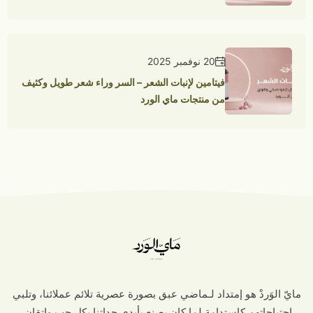
20 نوفمبر 2025
فيتامين لإنبات الشعر – السر وراء شعر طويل وكثيف
من منتجات ماي الورد
مايّ الوَردْ هو إمتداد لـماضي عبق بصورة عصرية تلائم عملائنا، وتلبي
إحتياجاتهم كاستدامة لما كان يصنع بأيدي جداتنا بكل حبٍ واتقان.