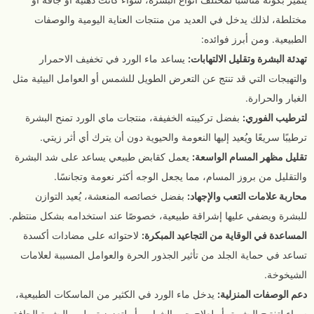
مختلطة، لذلك يدخل في العديد من منتجات العناية اليومية والوصفات
الطبيعية. ومن أبرز فوائده:
تهدئة البشرة وتقليل الالتهابات:
يساعد ماء الورد في تخفيف الاحمرار
والتهيجات التي قد تنتج عن التعرض الطويل للشمس أو العوامل البيئية مثل
الغبار والحرارة.
لترطيب الفوري:
بفضل تركيبته الخفيفة، منتجات ماي الورد تمنح البشرة
ترطيبًا سريعًا ويُعيد إليها النعومة والحيوية دون أن يترك أي أثر زيتي.
تقليل مظهر المسام الواسعة:
يعمل كقابض طبيعي يساعد على شد البشرة
والتقليل من بروز المسام، مما يجعل الوجه أكثر نعومة وتجانسًا.
محاربة علامات التعب والإجهاد:
بفضل خصائصه المنعشة، يُعيد التوازن
للبشرة ويضفي عليها إشراقة طبيعية، خصوصًا عند استخدامه بشكل منتظم.
المساعدة في الوقاية من التجاعيد المبكرة:
لاحتوائه على مضادات أكسدة
تساعد في حماية الجلد من تأثير الجذور الحرة والعوامل المسببة لعلامات
الشيخوخة.
دعم الوصفات المنزلية:
يدخل ماء الورد في الكثير من الماسكات الطبيعية،
سواء لتفتيح البشرة، أو لعلاج حب الشباب، أو لتعزيز ترطيب البشرة الجافة.