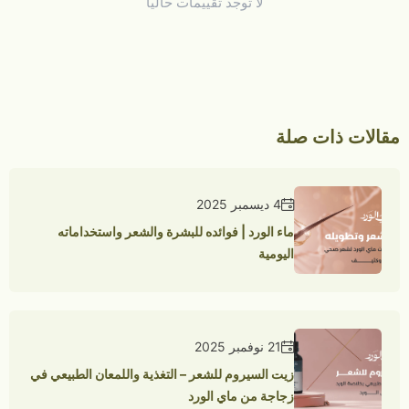
لا توجد تقييمات حاليا
مقالات ذات صلة
4 ديسمبر 2025
ماء الورد | فوائده للبشرة والشعر واستخداماته
اليومية
21 نوفمبر 2025
زيت السيروم للشعر – التغذية واللمعان الطبيعي في
زجاجة من ماي الورد