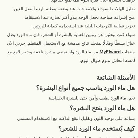
تقليل الهالات السوداء والانتفاخات عند وضعه بقطنة باردة أسفل العين.
منح إشراقة صباحية تجعل الوجه يبدو أكثر نضارة عند الاستيقاظ.
تعزيز فعالية الكريمات الليلية عند استخدامه كبداية للروتين.
سواء كنتِ تبحثين عن روتين للعناية بالبشرة أو الشعر، فإن ماء الورد يظل
خيارًا بسيطًا وفعّالًا يمنحك نتائج مدهشة مع الاستعمال المنتظم. جربي الآن
منتجات
MyElward
من ماء الورد واستمتعي ببشرة ناعمة وشعر لامع مع
لمسة انتعاش تدوم طوال اليوم.
الأسئلة الشائعة
هل ماء الورد يناسب جميع أنواع البشرة؟
نعم،
ماء الورد
لطيف وآمن حتى للبشرة الحساسة.
هل ماء الورد يفتح البشره؟
يساعد على توحيد اللون وتقليل البقع الداكنة مع الاستخدام المستمر.
كيف يُستخدم ماء الورد للشعر؟