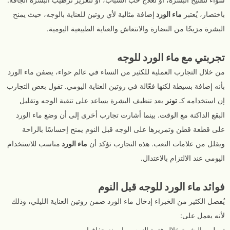
باختصار، يُعتبر
ماء الورد
إضافة مثالية لأي روتين للعناية بالوجه، حيث يمنح
البشرة مزيجًا من النضارة والانتعاش والعناية الطبيعية اليومية.
تجربتي مع ماء الورد للوجه
من خلال التجارب العملية للكثير من النساء في عالم حواء، يصفن ماء الورد
بأنه إضافة بسيطة لكنها فعّالة في روتين العناية اليومي. تقول بعض التجارب
إن استخدامه كـ
تونر
بعد تنظيف البشرة يساعد على تنقية الوجه وتقليل
البقع الداكنة مع الوقت. بينما أشارت تجارب أخرى إلى أن وضع ماء الورد
على قطعة قطن وتمريرها على الوجه قبل النوم يمنح إحساسًا بالراحة
ويقلل من علامات التعب. هذه التجارب تؤكد أن
ماء الورد
مناسب للاستخدام
اليومي عند الالتزام بالاعتدال.
فوائد ماء الورد للوجه قبل النوم
يُفضل الكثير من الخبراء إدخال ماء الورد ضمن روتين العناية الليلي، وذلك
لأنه يعمل على:
ترطيب البشرة خلال فترة النوم مما يمنع جفافها.