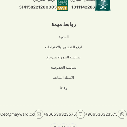
1011142286
314158221200003
روابط مهمة
المدونة
لرفع الشكاوي والاقتراحات
سياسية البيع والاسترجاع
سياسية الخصوصية
الاسئلة الشائعة
وعدنا
Ceo@mayward.co
+966536323575
+966536323575