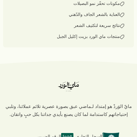
مكونات تحفّز نمو البصيلات
العناية بالشعر الجاف والدّهني
نتائج سريعة لتكثيف الشعر
منتجات ماي الورد بزيت إكليل الجبل
مايّ الوَردْ هو إمتداد لـماضي عبق بصورة عصرية تلائم عملائنا، وتلبي
إحتياجاتهم كاستدامة لما كان يصنع بأيدي جداتنا بكل حبٍ واتقان.
السجل التجاري
الرقم الضريبي