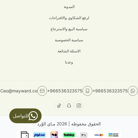
المدونة
لرفع الشكاوي والاقتراحات
سياسية البيع والاسترجاع
سياسية الخصوصية
الاسئلة الشائعة
وعدنا
Ceo@mayward.co
+966536323575
+966536323575
للتواصل
الحقوق محفوظة | 2026
مـاي الوّرد