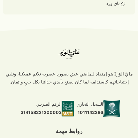
ماي ورد
مايّ الوَردْ هو إمتداد لـماضي عبق بصورة عصرية تلائم عملائنا، وتلبي
إحتياجاتهم كاستدامة لما كان يصنع بأيدي جداتنا بكل حبٍ واتقان.
السجل التجاري
الرقم الضريبي
1011142286
314158221200003
روابط مهمة