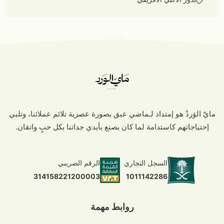
مايّ الوَردْ هو إمتداد لـماضي عبق بصورة عصرية تلائم عملائنا، وتلبي
إحتياجاتهم كاستدامة لما كان يصنع بأيدي جداتنا بكل حبٍ واتقان.
السجل التجاري
الرقم الضريبي
1011142286
314158221200003
روابط مهمة