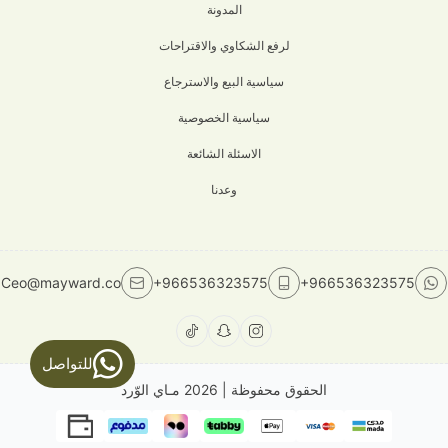
المدونة
لرفع الشكاوي والاقتراحات
سياسية البيع والاسترجاع
سياسية الخصوصية
الاسئلة الشائعة
وعدنا
Ceo@mayward.co
+966536323575
+966536323575
للتواصل
الحقوق محفوظة | 2026
مـاي الوّرد