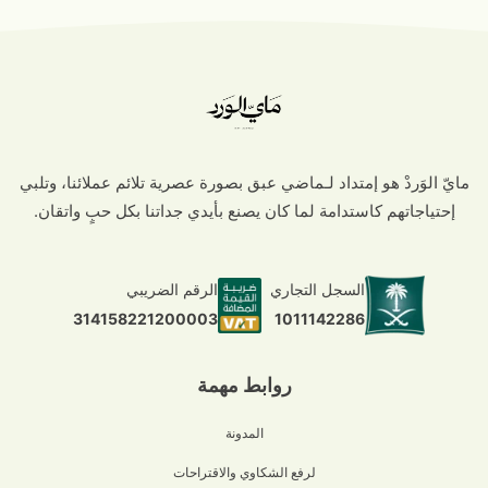
مايّ الوَردْ هو إمتداد لـماضي عبق بصورة عصرية تلائم عملائنا، وتلبي
إحتياجاتهم كاستدامة لما كان يصنع بأيدي جداتنا بكل حبٍ واتقان.
السجل التجاري
الرقم الضريبي
1011142286
314158221200003
روابط مهمة
المدونة
لرفع الشكاوي والاقتراحات