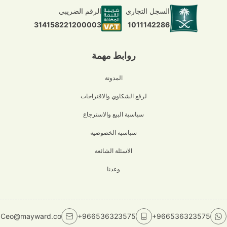
السجل التجاري
الرقم الضريبي
1011142286
314158221200003
روابط مهمة
المدونة
لرفع الشكاوي والاقتراحات
سياسية البيع والاسترجاع
سياسية الخصوصية
الاسئلة الشائعة
وعدنا
Ceo@mayward.co
+966536323575
+966536323575