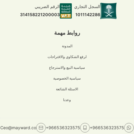
السجل التجاري
الرقم الضريبي
1011142286
314158221200003
روابط مهمة
المدونة
لرفع الشكاوي والاقتراحات
سياسية البيع والاسترجاع
سياسية الخصوصية
الاسئلة الشائعة
وعدنا
Ceo@mayward.co
+966536323575
+966536323575