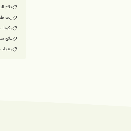
علاج ال
زيت طبي
مكونات ت
نتائج س
منتجات 