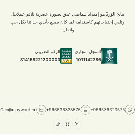
مايّ الوَردْ هو إمتداد لـماضي عبق بصورة عصرية تلائم عملائنا،
وتلبي إحتياجاتهم كاستدامة لما كان يصنع بأيدي جداتنا بكل حبٍ
واتقان.
السجل التجاري
الرقم الضريبي
1011142286
314158221200003
Ceo@mayward.co
+966536323575
+966536323575