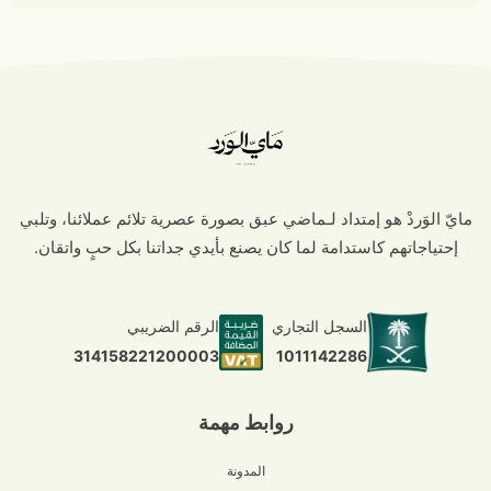
مايّ الوَردْ هو إمتداد لـماضي عبق بصورة عصرية تلائم عملائنا، وتلبي
إحتياجاتهم كاستدامة لما كان يصنع بأيدي جداتنا بكل حبٍ واتقان.
السجل التجاري
الرقم الضريبي
1011142286
314158221200003
روابط مهمة
المدونة