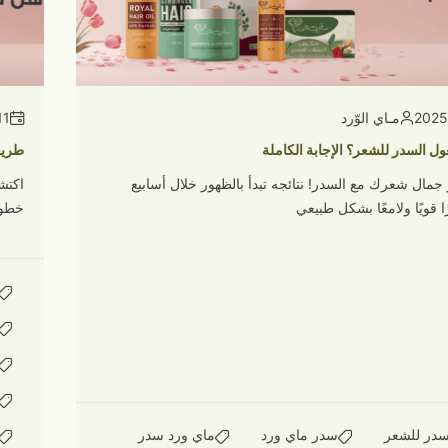
مـاي الوّرد
11 أكتوبر 
ول السدر للشعر؟ الإجابة الكاملة
طريق
مال شعرك مع السدر! نتائجه تبدأ بالظهور خلال أسابيع
اكتش
 قويًا ولامعًا بشكل طبيعي
خطوا
لسدر للشعر
سدر ماي ورد
ماي ورد سدر