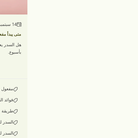
14 سبتمبر 2025
متى يبدأ مفع
هل السدر يعط
بأسبوع.
مفعول ا
فوائد ا
طريقة ا
السدر ل
السدر ل