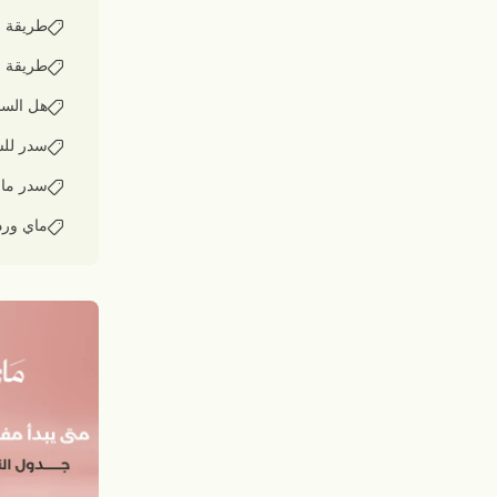
طريقة ا
طريقة ا
هل السد
سدر لل
سدر ماي
ماي ورد