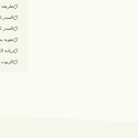
طريقة ع
السدر ل
السدر ل
تقوية ب
زيادة ال
الزيوت ا