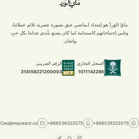
مايّ الوَردْ هو إمتداد لـماضي عبق بصورة عصرية تلائم عملائنا،
وتلبي إحتياجاتهم كاستدامة لما كان يصنع بأيدي جداتنا بكل حبٍ
واتقان.
السجل التجاري
الرقم الضريبي
1011142286
314158221200003
Ceo@mayward.co
+966536323575
+966536323575