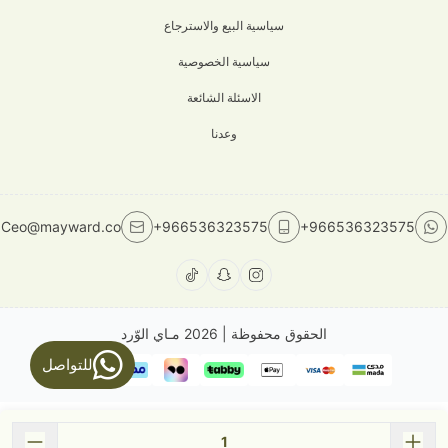
سياسية البيع والاسترجاع
سياسية الخصوصية
الاسئلة الشائعة
وعدنا
Ceo@mayward.co
+966536323575
+966536323575
الحقوق محفوظة | 2026
مـاي الوّرد
للتواصل