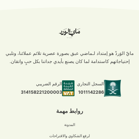
مايّ الوَردْ هو إمتداد لـماضي عبق بصورة عصرية تلائم عملائنا، وتلبي
إحتياجاتهم كاستدامة لما كان يصنع بأيدي جداتنا بكل حبٍ واتقان.
السجل التجاري
الرقم الضريبي
1011142286
314158221200003
روابط مهمة
المدونة
لرفع الشكاوي والاقتراحات