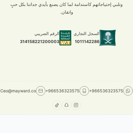
وتلبي إحتياجاتهم كاستدامة لما كان يصنع بأيدي جداتنا بكل حبٍ
واتقان.
السجل التجاري
الرقم الضريبي
1011142286
314158221200003
Ceo@mayward.co
+966536323575
+966536323575