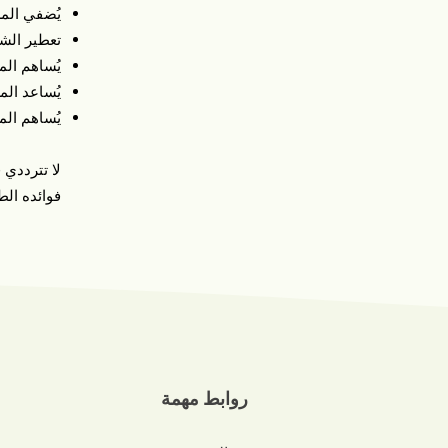
يُضفي المش
تعطير الش
يُساهم ال
يُساعد ال
يُساهم ال
لا تترددي 
فوائده الط
روابط مهمة