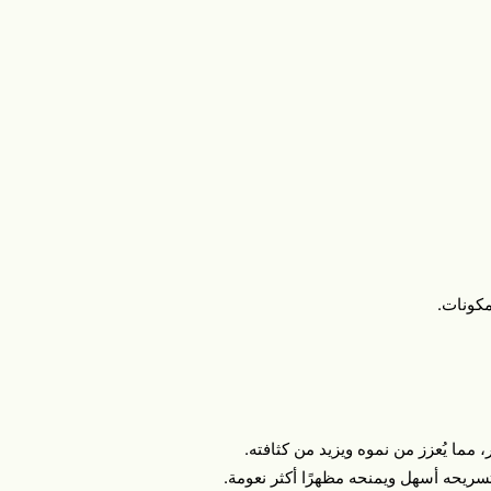
مكونات.
ما يُعزز من نموه ويزيد من كثافته.
ريحه أسهل ويمنحه مظهرًا أكثر نعومة.