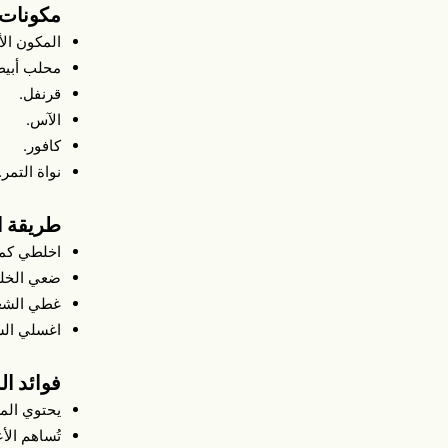
مكونات 
المكون ال
محلب أبيض
قرنفل.
الآس.
كافور.
نواة التمر.
طريقة ا
اخلطي كمي
ضعي الخلي
غطي الشعر
اغسلي الشع
فوائد ا
يحتوي المش
تُساهم ال