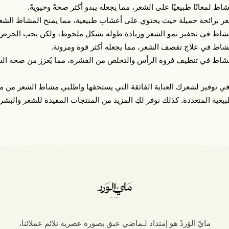
اط لمعانًا طبيعيًا على الشعر، مما يجعله يبدو أكثر صحةً وحيويةً.
عر برائحة جميلة حيث يحتوي على أعشاب طبيعية، مما يمنح المشاط الشعر 
مشاط في تحفيز نمو الشعر وزيادة طوله بشكل ملحوظ، ولكن يجب الحرص
مشاط في علاج تقصف الشعر، مما يجعله أكثر قوة ومرونة.
مشاط في تنظيف فروة الرأس والتخلص من القشرة، مما يُعزز من صحة ال
في توفير لشعرك العناية الفائقة التي يستحقها واطلبي مشاط الشعر من متج
بيعية المتعددة. كذلك نوفر لكِ المزيد من المنتجات المفيدة للشعر وال
مايّ الوَردْ هو إمتداد لـماضي عبق بصورة عصرية تلائم عملائنا،