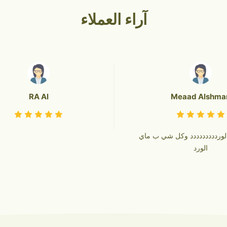
آراء العملاء
RA Al
Meaad Alshmar
ورددددددددد وكل شي ب ماي
الورد