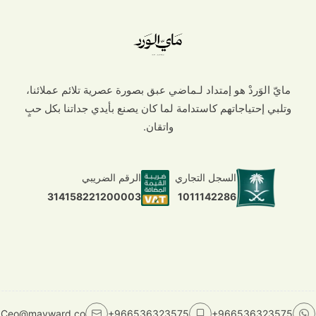
مايّ الوَردْ هو إمتداد لـماضي عبق بصورة عصرية تلائم عملائنا،
وتلبي إحتياجاتهم كاستدامة لما كان يصنع بأيدي جداتنا بكل حبٍ
واتقان.
السجل التجاري
الرقم الضريبي
1011142286
314158221200003
Ceo@mayward.co
+966536323575
+966536323575